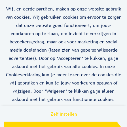
in techniek niet mis!
Wij, en derde partijen, maken op onze website gebruik
van cookies. Wij gebruiken cookies om ervoor te zorgen
Stel je interessegebieden in en wij houden je
dat onze website goed functioneert, om jouw
automatisch op de hoogte wanneer er een
voorkeuren op te slaan, om inzicht te verkrijgen in
vacature beschikbaar is!
bezoekersgedrag, maar ook voor marketing en social
media doeleinden (laten zien van gepersonaliseerde
advertenties). Door op ‘Accepteren’ te klikken, ga je
akkoord met het gebruik van alle cookies. In onze
Stel job alert in
Cookieverklaring kun je meer lezen over de cookies die
wij gebruiken en kun je jouw voorkeuren opslaan of
wijzigen. Door ‘Weigeren’ te klikken ga je alleen
akkoord met het gebruik van functionele cookies.
Zelf instellen