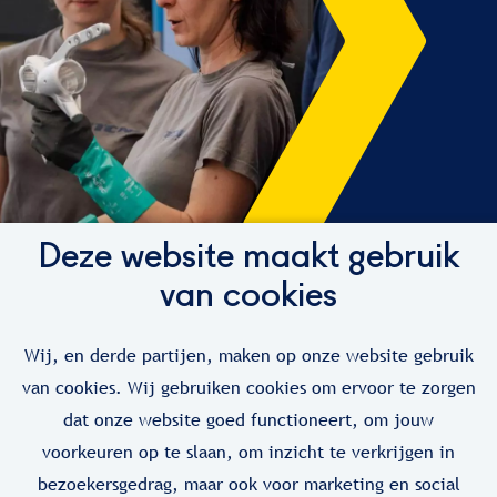
Deze website maakt gebruik
van cookies
Loop jouw droombaan
in de logistiek niet mis!
Wij, en derde partijen, maken op onze website gebruik
van cookies. Wij gebruiken cookies om ervoor te zorgen
Stel je interessegebieden in en wij houden je
dat onze website goed functioneert, om jouw
automatisch op de hoogte wanneer er een
voorkeuren op te slaan, om inzicht te verkrijgen in
vacature beschikbaar is!
bezoekersgedrag, maar ook voor marketing en social