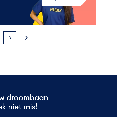
3
uw droombaan
ek niet mis!