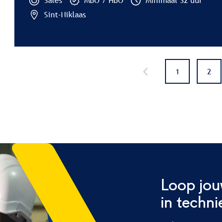
Sales
MBO / HBO
Minimaal 32 uur
Sint-Niklaas
1
2
Loop jo
in techni